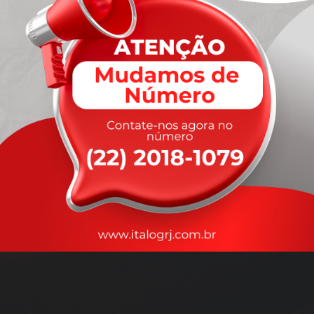
A
rapidez
que você precisa,
com a qualidade que você
merece
.
Nossos motoristas são treinados para garantir a máxima
segurança
durante o transporte, com rastreamento em tempo real.