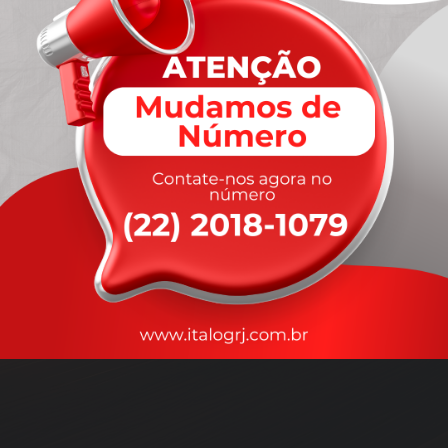
A
rapidez
que você precisa,
com a qualidade que você
merece
.
Nossos motoristas são treinados para garantir a máxima
segurança
durante o transporte, com rastreamento em tempo real.