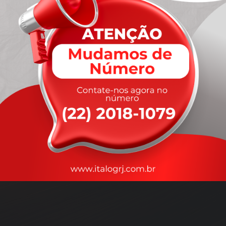
A
rapidez
que você precisa,
com a qualidade que você
merece
.
Nossos motoristas são treinados para garantir a máxima
segurança
durante o transporte, com rastreamento em tempo real.