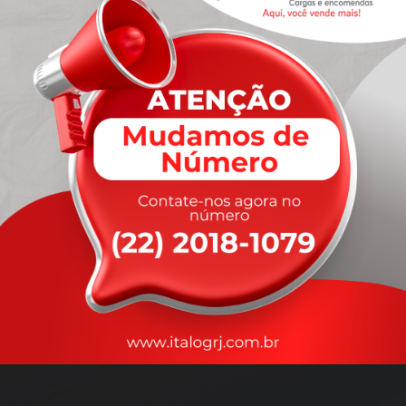
A
rapidez
que você precisa,
com a qualidade que você
merece
.
Nossos motoristas são treinados para garantir a máxima
segurança
durante o transporte, com rastreamento em tempo real.