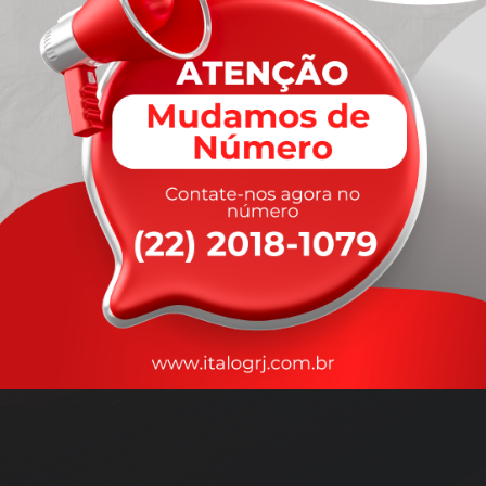
A
rapidez
que você precisa,
com a qualidade que você
merece
.
Nossos motoristas são treinados para garantir a máxima
segurança
durante o transporte, com rastreamento em tempo real.