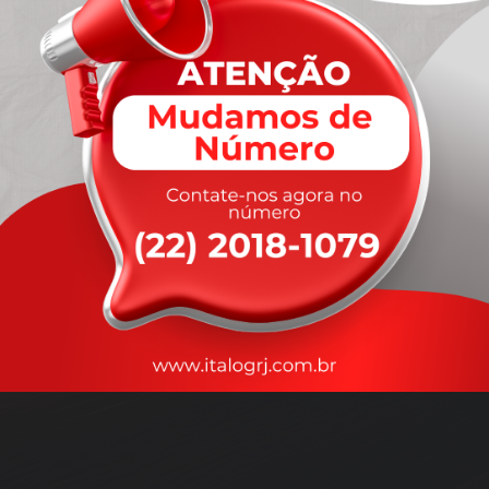
A
rapidez
que você precisa,
com a qualidade que você
merece
.
Nossos motoristas são treinados para garantir a máxima
segurança
durante o transporte, com rastreamento em tempo real.