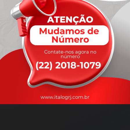
A
rapidez
que você precisa,
com a qualidade que você
merece
.
Nossos motoristas são treinados para garantir a máxima
segurança
durante o transporte, com rastreamento em tempo real.