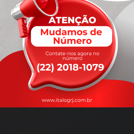
A
rapidez
que você precisa,
com a qualidade que você
merece
.
Nossos motoristas são treinados para garantir a máxima
segurança
durante o transporte, com rastreamento em tempo real.