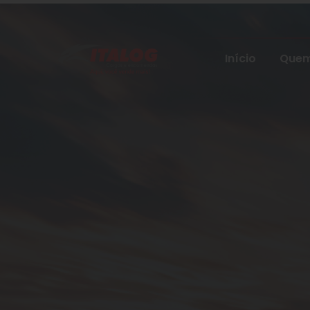
Início
Quem