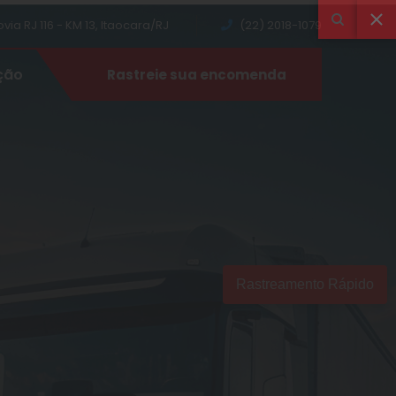
ia RJ 116 - KM 13, Itaocara/RJ
(22) 2018-1079
ção
Rastreie sua encomenda
Rastreamento Rápido