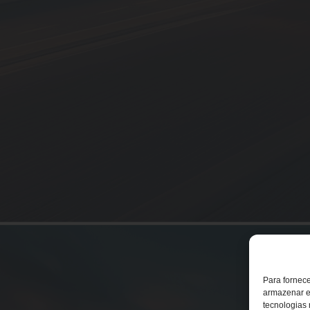
Para fornec
armazenar e
tecnologias