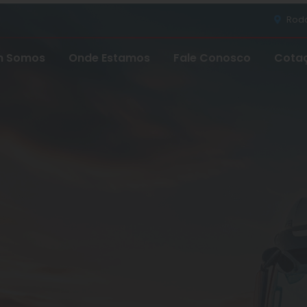
Rodov
 Somos
Onde Estamos
Fale Conosco
Cota