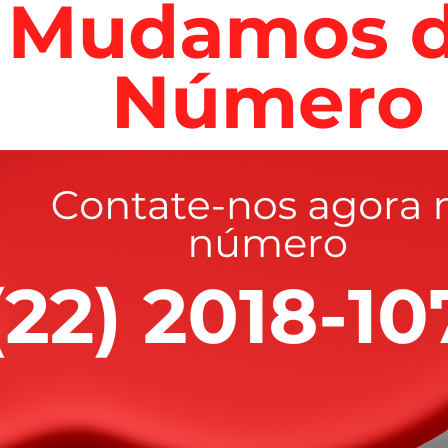
cê precisa,
 que você
merece
 segurança