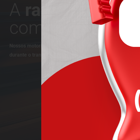
A
rapidez
que vo
com a qualidade
Nossos motoristas são treinados para garantir a máxima
durante o transporte, com rastreamento em tempo real.