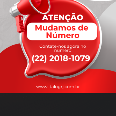
A
rapidez
que você precisa,
com a qualidade que você
merece
.
Nossos motoristas são treinados para garantir a máxima
segurança
durante o transporte, com rastreamento em tempo real.