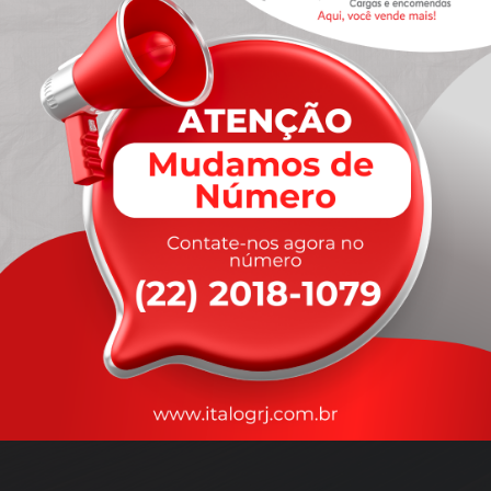
A
rapidez
que você precisa,
com a qualidade que você
merece
.
Nossos motoristas são treinados para garantir a máxima
segurança
durante o transporte, com rastreamento em tempo real.