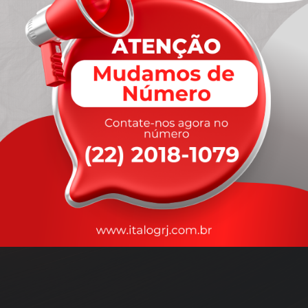
A
rapidez
que você precisa,
com a qualidade que você
merece
.
Nossos motoristas são treinados para garantir a máxima
segurança
durante o transporte, com rastreamento em tempo real.