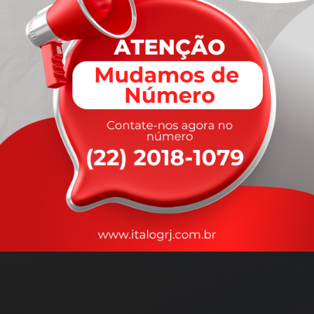
A
rapidez
que você precisa,
com a qualidade que você
merece
.
Nossos motoristas são treinados para garantir a máxima
segurança
durante o transporte, com rastreamento em tempo real.