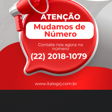
A
rapidez
que você precisa,
com a qualidade que você
merece
.
Nossos motoristas são treinados para garantir a máxima
segurança
durante o transporte, com rastreamento em tempo real.