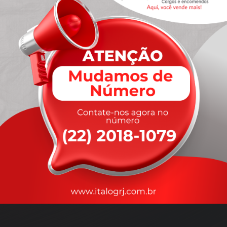
A
rapidez
que você precisa,
com a qualidade que você
merece
.
Nossos motoristas são treinados para garantir a máxima
segurança
durante o transporte, com rastreamento em tempo real.