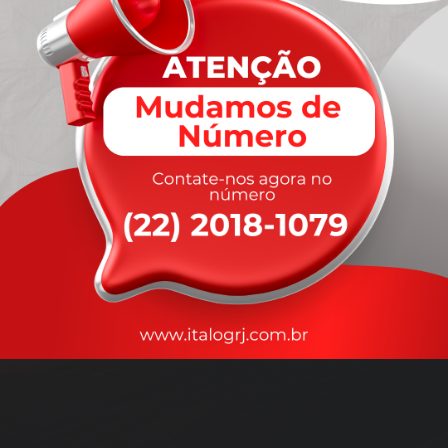
A
rapidez
que você precisa,
com a qualidade que você
merece
.
Nossos motoristas são treinados para garantir a máxima
segurança
durante o transporte, com rastreamento em tempo real.