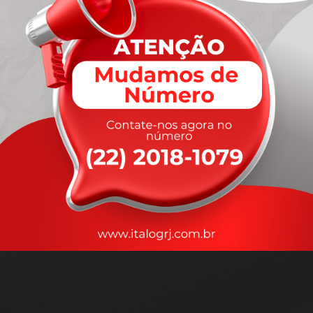
A
rapidez
que você precisa,
com a qualidade que você
merece
.
Nossos motoristas são treinados para garantir a máxima
segurança
durante o transporte, com rastreamento em tempo real.