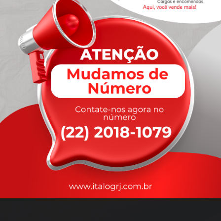
A
rapidez
que você precisa,
com a qualidade que você
merece
.
Nossos motoristas são treinados para garantir a máxima
segurança
durante o transporte, com rastreamento em tempo real.