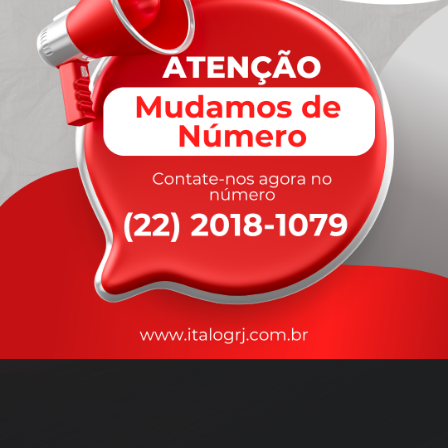
A
rapidez
que você precisa,
com a qualidade que você
merece
.
Nossos motoristas são treinados para garantir a máxima
segurança
durante o transporte, com rastreamento em tempo real.