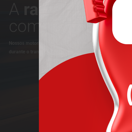
A
rapidez
que vo
com a qualidade
Nossos motoristas são treinados para garantir a máxima
durante o transporte, com rastreamento em tempo real.