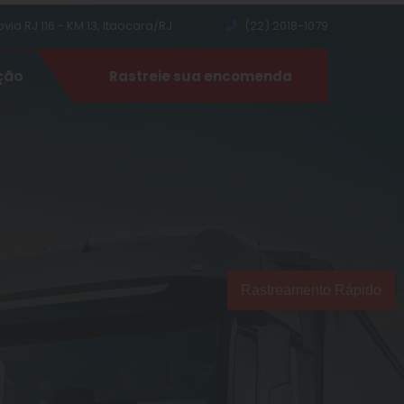
ia RJ 116 - KM 13, Itaocara/RJ
(22) 2018-1079
ção
Rastreie sua encomenda
Rastreamento Rápido