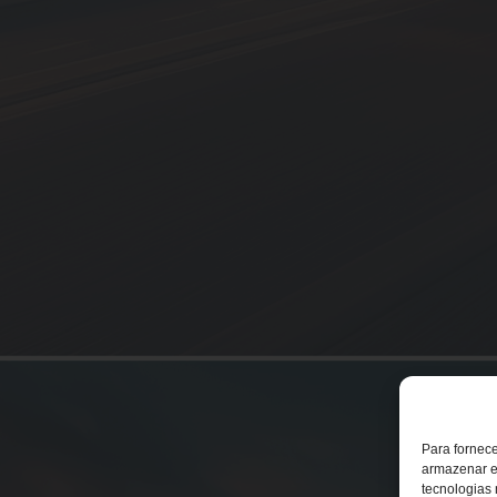
Para fornec
armazenar e
tecnologias