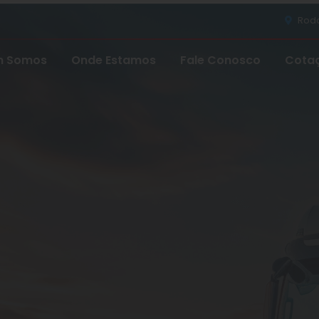
Rodov
 Somos
Onde Estamos
Fale Conosco
Cota