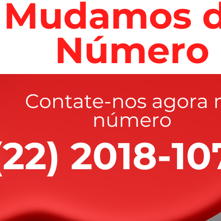
cê precisa,
 que você
merece
 segurança