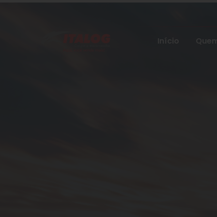
Início
Quem