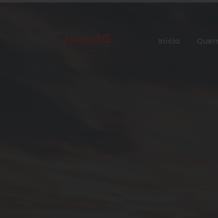
Início
Quem