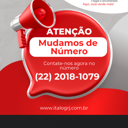
A
rapidez
que você precisa,
com a qualidade que você
merece
.
Nossos motoristas são treinados para garantir a máxima
segurança
durante o transporte, com rastreamento em tempo real.