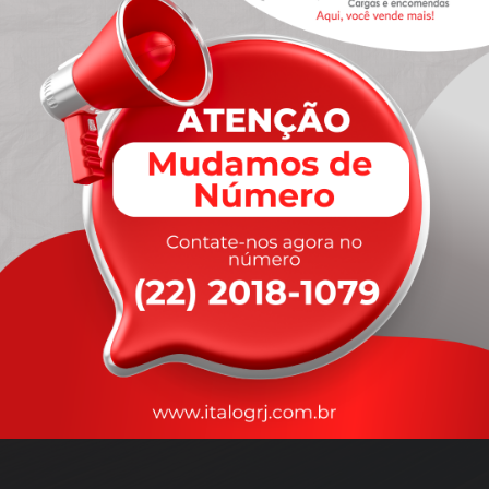
A
rapidez
que você precisa,
com a qualidade que você
merece
.
Nossos motoristas são treinados para garantir a máxima
segurança
durante o transporte, com rastreamento em tempo real.