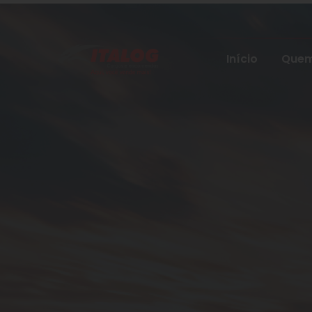
Início
Quem