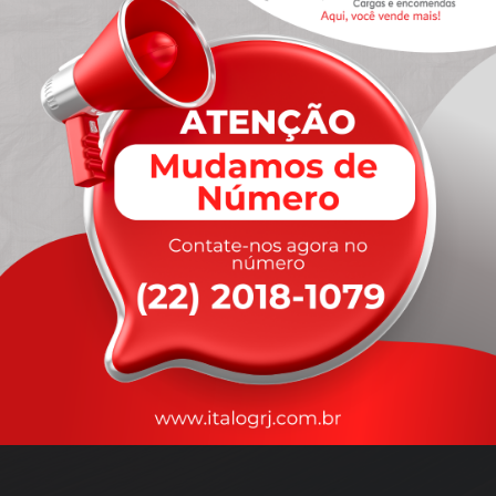
A
rapidez
que você precisa,
com a qualidade que você
merece
.
Nossos motoristas são treinados para garantir a máxima
segurança
durante o transporte, com rastreamento em tempo real.